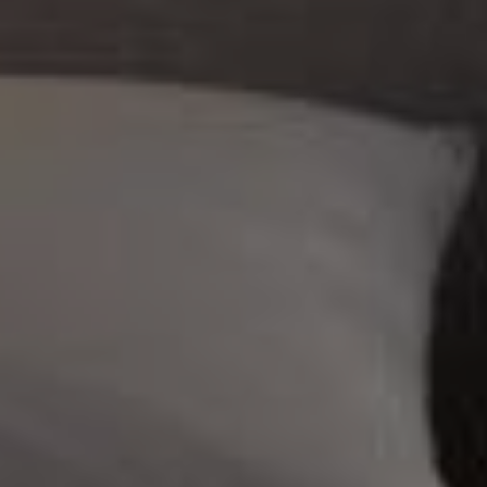
#why_us
ПОЧЕМУ МОЙ КУРС
РЕКОМЕНДУЮТ
/МОЩНАЯ БАЗА
69 коротких уроков, доступных еще до старта
курса. Благодаря этой базе вы закроете все
пробелы в фундаментальных знаниях 3Dsmax