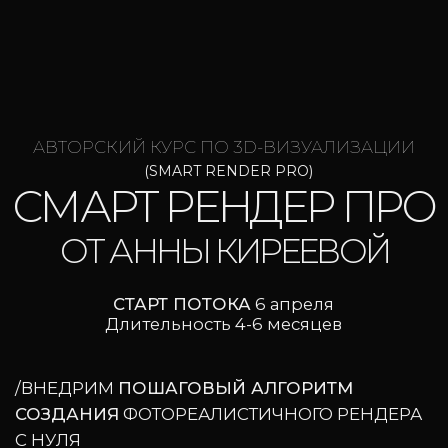
АВТОРСКИЙ КУРС ПО 3D-ВИЗУАЛИЗАЦИИ
(SMART RENDER PRO)
СМАРТ РЕНДЕР ПРО
ОТ АННЫ КИРЕЕВОЙ
СТАРТ ПОТОКА
6 апреля
Длительность 4-6 месяцев
/ВНЕДРИМ
ПОШАГОВЫЙ АЛГОРИТМ
СОЗДАНИЯ
ФОТОРЕАЛИСТИЧНОГО РЕНДЕРА
С НУЛЯ
/НАУЧИМ
РАБОТАТЬ БЫСТРЕЕ
БЕЗ ПОТЕРИ
КАЧЕСТВА В 3DSMAX
/УВЕЛИЧИТЕ ПОТОК ЗАКАЗОВ, ПОВЫСИТЕ ЧЕК,
ПОСТРОИТЕ ЛИЧНЫЙ БРЕНД