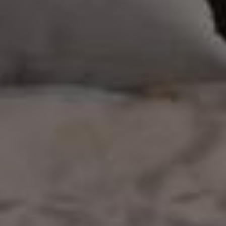
/ЕМКАЯ ПРОГРАММА «БЕЗ ВОДЫ»
40 видео уроков мы шаг за шагом создаем
проект от настройки 3Dsmax и до последней
кнопки в рендере, внедряя каждый секрет
фотореализма
/ПРОДВИНУТОЕ МОДЕЛИРОВАНИЕ
И МАТЕРИАЛЫ
на курсе структурировано и понятно
объясняется высокополигональное
моделирование и создание сложных
материалов
/ПОДДЕРЖКА И КОМЬЮНИТИ
решение всех вопросов и качественный
нетворкинг в закрытом телеграм-чате курса
/АКЦЕНТ НА ДИЗАЙНЕ
поймете, что делать, чтобы работать в премиум