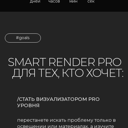
УРОВНЯ
перестанете искать проблему только в
освещении или материалах, а изучите
и внедрите полноценную формулу
создания по-настоящему «живой»
картинки
/ДОБИТЬСЯ ЭФФЕКТНОЙ ПОДАЧИ
ПРОЕКТА И УВЕЛИЧИТЬ СТОИМОСТЬ
СВОИХ УСЛУГ
ваше портфолио больше не будет
состоять из рендеров с заурядным
дизайном. Вы сможете создавать
в портфолио проекты, которые
привлекут заказчиков нового уровня
/ ОБУЧАТЬСЯ НАВЫКАМ НА ПРАКТИКЕ
вы получаете конкретные инструменты,