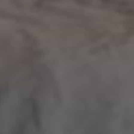
сегменте и чтобы ваши работы разлетались по
всему интернету, привлекая новых заказчиков
/ГОТОВОЕ ЭФФЕКТНОЕ ПОРТФОЛИО
на выходе у вас будет сформировано
портфолио с эффектным дизайном. Два
помещения: с естественным светом и
искусственным
/ЛУЧШЕЕ СООТНОШЕНИЕ ЦЕНА-КАЧЕСТВО
навыки, полученные после прохождения
курса, окупятся уже после первого проекта.
Вы сможете делать свои проекты быстрее,
реалистичнее и дороже
/ЛИЧНОЕ ВЕДЕНИЕ
на наставничестве, после основной
программы, вы работаете лично с Анной
над вашим индивидуальным проектом