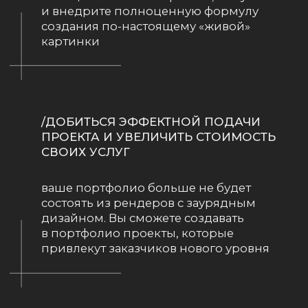
благодаря которым не теряете время,
обучаясь на растянутых программах в
других школах или же самостоятельно
/ВЫЙТИ В ТОП СЕГМЕНТ
перестанете держаться за плохих
заказчиков с низким ценником, поймете,
как выстроить систему так, чтобы работать
только с теми заказами, которые нравятся
/НЕ ЗАВИСЕТЬ ОТ НАЛИЧИЯ МОДЕЛЕЙ
НА 3D СТОКАХ
после курса вы сможете моделировать
90% необходимой для проектов мебели
или с легкостью модифицировать
имеющиеся у вас модели